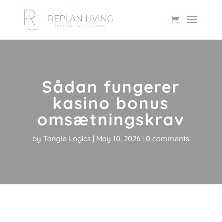
Sådan fungerer
kasino bonus
omsætningskrav
by
Tangle Logics
|
May 10, 2026
|
0 comments