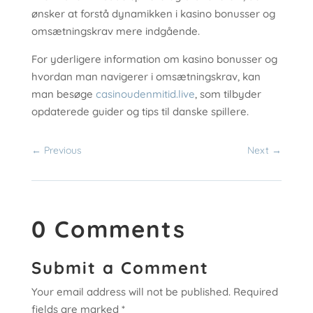
ønsker at forstå dynamikken i kasino bonusser og
omsætningskrav mere indgående.
For yderligere information om kasino bonusser og
hvordan man navigerer i omsætningskrav, kan
man besøge
casinoudenmitid.live
, som tilbyder
opdaterede guider og tips til danske spillere.
←
Previous
Next
→
0 Comments
Submit a Comment
Your email address will not be published.
Required
fields are marked
*