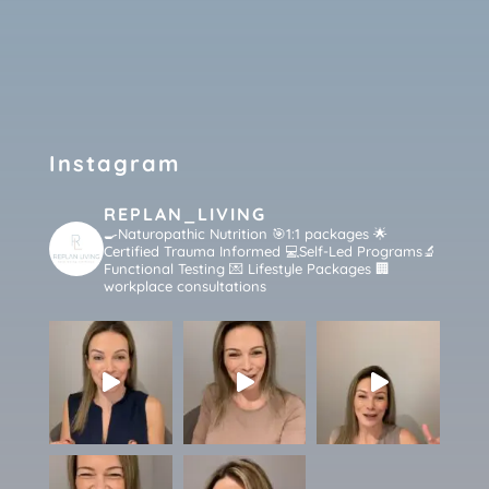
Instagram
REPLAN_LIVING
🍳Naturopathic Nutrition 🎯1:1 packages
🌟
Certified Trauma Informed 💻Self-Led Programs🔬
Functional Testing 💌 Lifestyle Packages 🏢
workplace consultations