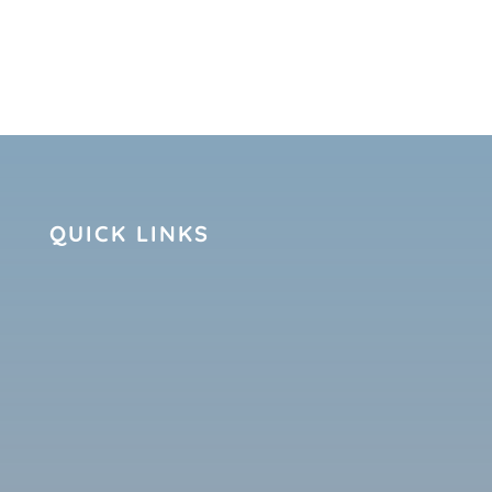
QUICK LINKS