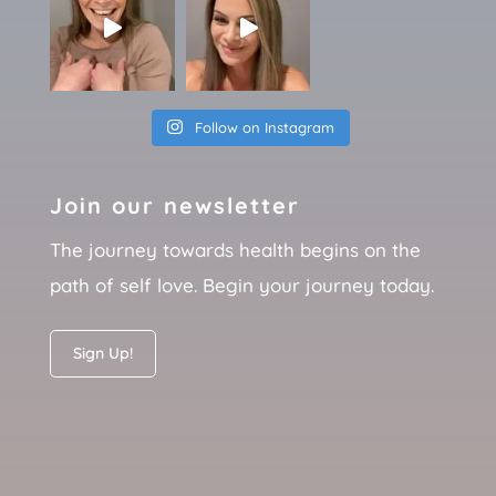
Follow on Instagram
Join our newsletter
The journey towards health begins on the
path of self love. Begin your journey today.
Sign Up!