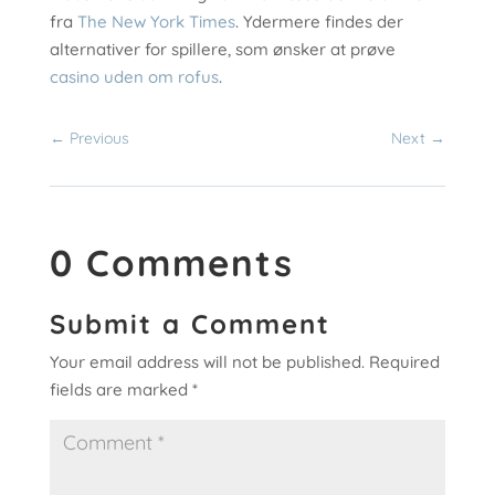
fra
The New York Times
. Ydermere findes der
alternativer for spillere, som ønsker at prøve
casino uden om rofus
.
←
Previous
Next
→
0 Comments
Submit a Comment
Your email address will not be published.
Required
fields are marked
*