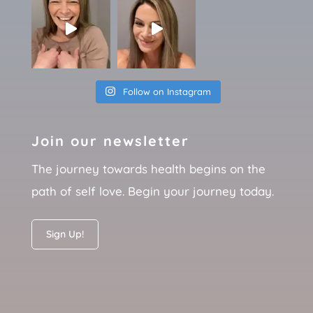
Follow on Instagram
Join our newsletter
The journey towards health begins on the
path of self love. Begin your journey today.
Sign Up!