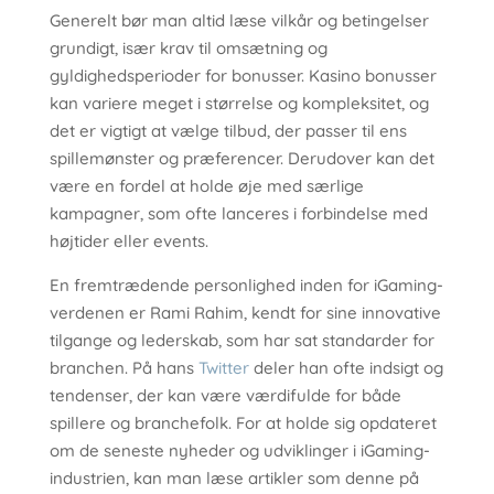
Generelt bør man altid læse vilkår og betingelser
grundigt, især krav til omsætning og
gyldighedsperioder for bonusser. Kasino bonusser
kan variere meget i størrelse og kompleksitet, og
det er vigtigt at vælge tilbud, der passer til ens
spillemønster og præferencer. Derudover kan det
være en fordel at holde øje med særlige
kampagner, som ofte lanceres i forbindelse med
højtider eller events.
En fremtrædende personlighed inden for iGaming-
verdenen er Rami Rahim, kendt for sine innovative
tilgange og lederskab, som har sat standarder for
branchen. På hans
Twitter
deler han ofte indsigt og
tendenser, der kan være værdifulde for både
spillere og branchefolk. For at holde sig opdateret
om de seneste nyheder og udviklinger i iGaming-
industrien, kan man læse artikler som denne på