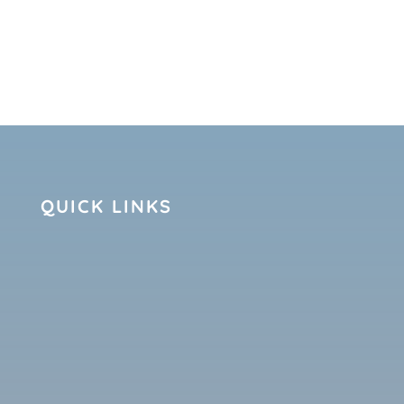
QUICK LINKS