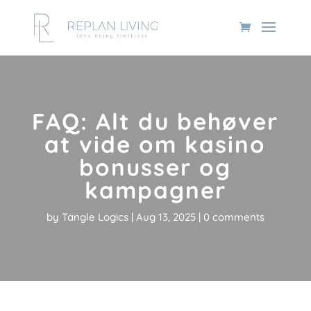
FAQ: Alt du behøver
at vide om kasino
bonusser og
kampagner
by
Tangle Logics
|
Aug 13, 2025
|
0 comments