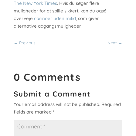
The New York Times
. Hvis du søger flere
muligheder for at spille sikkert, kan du også
overveje
casinoer uden mitid
, som giver
alternative adgangsmuligheder.
←
Previous
Next
→
0 Comments
Submit a Comment
Your email address will not be published.
Required
fields are marked
*