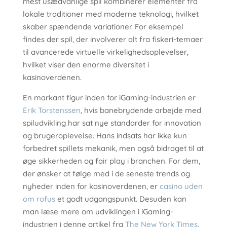
mest usædvanlige spil kombinerer elementer fra
lokale traditioner med moderne teknologi, hvilket
skaber spændende variationer. For eksempel
findes der spil, der involverer alt fra fiskeri-temaer
til avancerede virtuelle virkelighedsoplevelser,
hvilket viser den enorme diversitet i
kasinoverdenen.
En markant figur inden for iGaming-industrien er
Erik Torstenssen
, hvis banebrydende arbejde med
spiludvikling har sat nye standarder for innovation
og brugeroplevelse. Hans indsats har ikke kun
forbedret spillets mekanik, men også bidraget til at
øge sikkerheden og fair play i branchen. For dem,
der ønsker at følge med i de seneste trends og
nyheder inden for kasinoverdenen, er
casino uden
om rofus
et godt udgangspunkt. Desuden kan
man læse mere om udviklingen i iGaming-
industrien i denne artikel fra
The New York Times
,